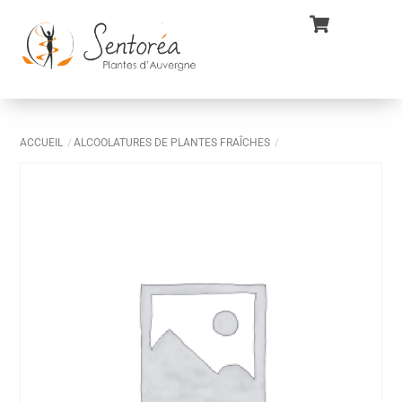
Skip
Cart
Back
Men
to
To
content
Top
ACCUEIL
ALCOOLATURES DE PLANTES FRAÎCHES