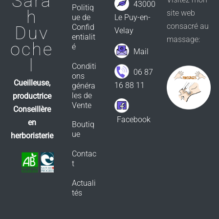
Sara
43000
Politiq
h
site web
ue de
Le Puy-en-
consacré au
Confid
Duv
Velay
entialit
massage:
oche
é
Mail
l
Conditi
06 87
ons
Cueilleuse,
16 88 11
généra
les de
productrice
Vente
Conseillère
Facebook
en
Boutiq
ue
herboristerie
Contac
t
Actuali
tés